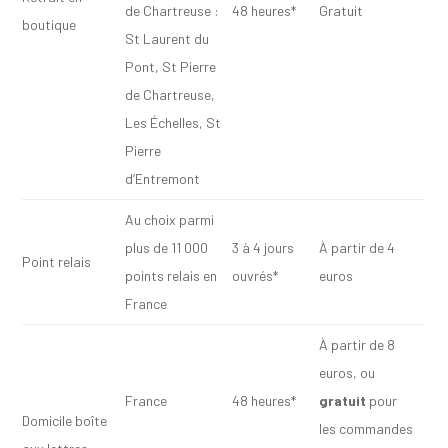
de Chartreuse :
48 heures*
Gratuit
boutique
St Laurent du
Pont, St Pierre
de Chartreuse,
Les Échelles, St
Pierre
d’Entremont
Au choix parmi
plus de 11 000
3 à 4 jours
À partir de 4
Point relais
points relais en
ouvrés*
euros
France
À partir de 8
euros, ou
France
48 heures*
gratuit
pour
Domicile boîte
les commandes