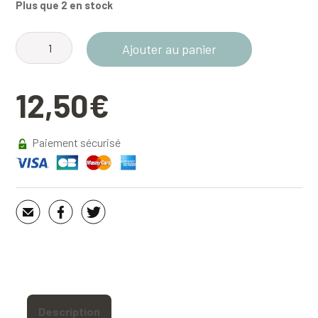
Plus que 2 en stock
quantité
Ajouter au panier
de
Affiche
12,50
€
Dent
de
Crolles-
Paiement sécurisé
Éditions
les
Chouettes
Histoires
Description