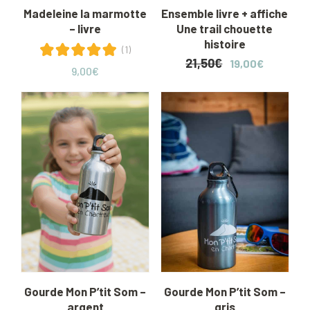
Madeleine la marmotte
Ensemble livre + affiche
– livre
Une trail chouette
histoire
(1)
21,50
€
Le
Le
19,00
€
9,00
€
prix
prix
initial
actuel
était :
est :
21,50€.
19,00€.
Gourde Mon P’tit Som –
Gourde Mon P’tit Som –
argent
gris