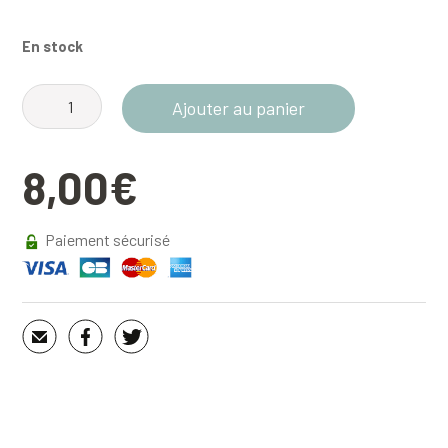
En stock
quantité
Ajouter au panier
de
Mug
8,00
€
inox
avec
poignée
Paiement sécurisé
mousqueton
verte