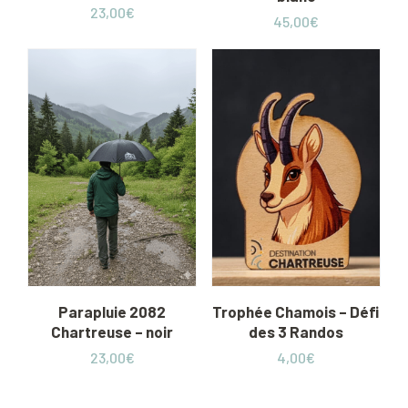
23,00
€
45,00
€
Parapluie 2082
Trophée Chamois – Défi
Chartreuse – noir
des 3 Randos
23,00
€
4,00
€