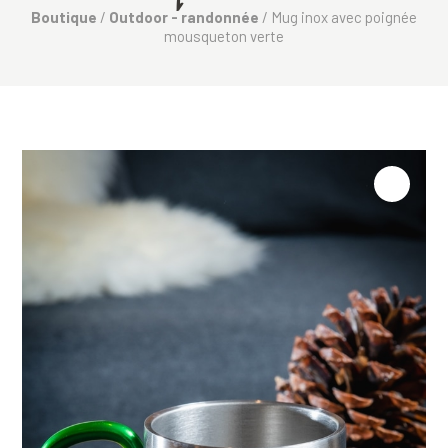
Boutique
/
Outdoor - randonnée
/ Mug inox avec poignée
mousqueton verte