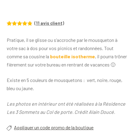
(
11
avis client)
Noté
11
4.73
sur 5
Pratique, il se glisse ou s’accroche par le mousqueton à
basé sur
notations
votre sac à dos pour vos picnics et randonnées. Tout
client
comme sa cousine la
bouteille isotherme
, il pourra trôner
fièrement sur votre bureau en rentrant de vacances 🙂
Existe en 5 couleurs de mousquetons : vert, noire, rouge,
bleu ou jaune.
Les photos en intérieur ont été réalisées à la Résidence
Les 3 Sommets au Col de porte. Crédit Alain Doucé.
Appliquer un code promo de la boutique