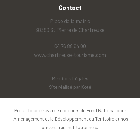
Contact
Place de la mairie
38380 St Pierre de Chartreuse
04 76 88 64 00
www.chartreuse-tourisme.com
Mentions Légales
Site réalisé par
Koté
Projet financé avec le concours du Fond National pour
l'Aménagement et le Développement du Territoire et nos
partenaires institutionnels.