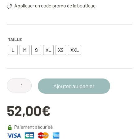
Appliquer un code promo de la boutique
TAILLE
L
M
S
XL
XS
XXL
quantité
Ajouter au panier
de
Sweat
52,00
€
zippé
2082
Chartreuse
Paiement sécurisé
-