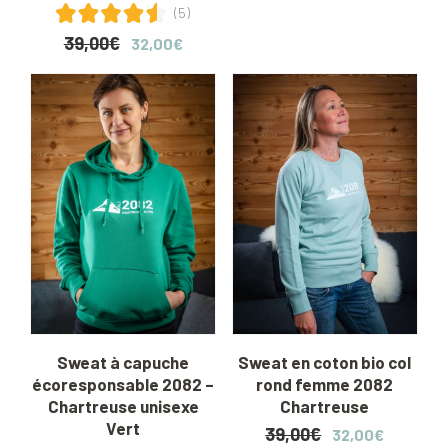
(5)
39,00
€
Le
Le
32,00
€
prix
prix
initial
actuel
était :
est :
39,00€.
32,00€.
Sweat à capuche
Sweat en coton bio col
écoresponsable 2082 –
rond femme 2082
Chartreuse unisexe
Chartreuse
Vert
39,00
€
Le
Le
32,00
€