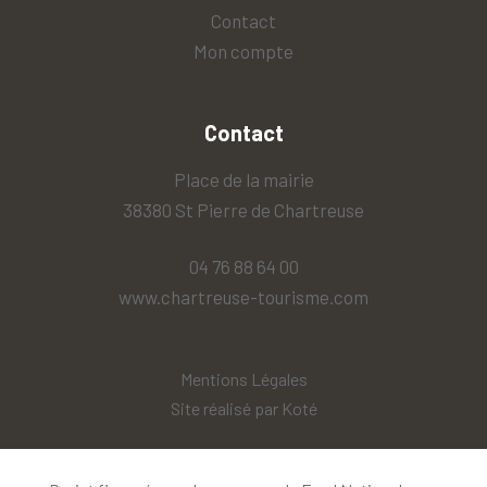
Contact
Mon compte
Contact
Place de la mairie
38380 St Pierre de Chartreuse
04 76 88 64 00
www.chartreuse-tourisme.com
Mentions Légales
Site réalisé par
Koté