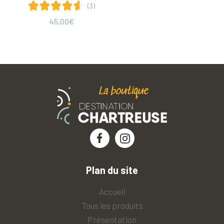
(3)
prix
prix
initial
actuel
45,00
€
était :
est :
39,00€.
32,00€.
Plan du site
Accueil
Tous les produits
Présentation