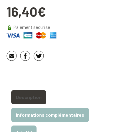
Topoguide
16,40
€
Le
Parc
naturel
Paiement sécurisé
régional
de
Chartreuse...
à
pied®
Description
Informations complémentaires