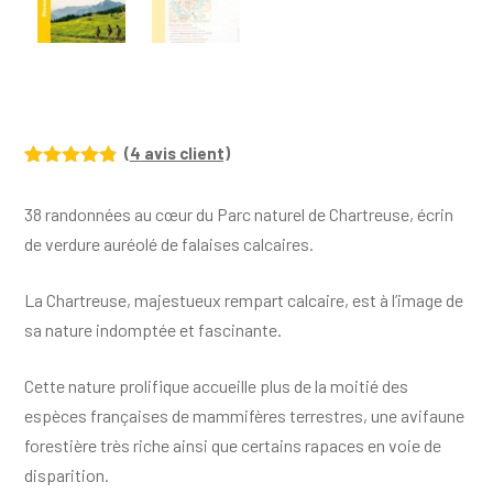
(
4
avis client)
Noté
4
4.75
sur 5
38 randonnées au cœur du Parc naturel de Chartreuse, écrin
basé sur
notations
de verdure auréolé de falaises calcaires.
client
La Chartreuse, majestueux rempart calcaire, est à l’image de
sa nature indomptée et fascinante.
Cette nature prolifique accueille plus de la moitié des
espèces françaises de mammifères terrestres, une avifaune
forestière très riche ainsi que certains rapaces en voie de
disparition.